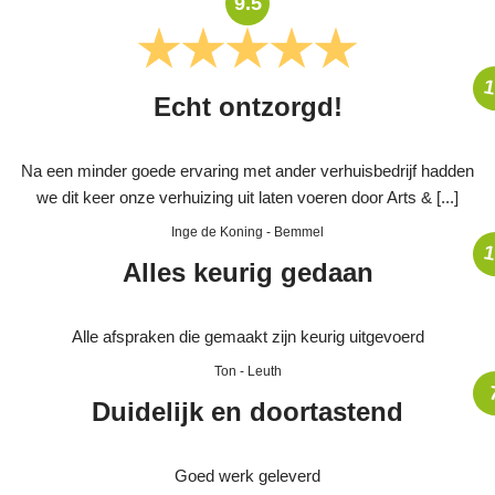
9.5
1
Echt ontzorgd!
Na een minder goede ervaring met ander verhuisbedrijf hadden
we dit keer onze verhuizing uit laten voeren door Arts & [...]
Inge de Koning
-
Bemmel
1
Alles keurig gedaan
Alle afspraken die gemaakt zijn keurig uitgevoerd
Ton
-
Leuth
Duidelijk en doortastend
Goed werk geleverd